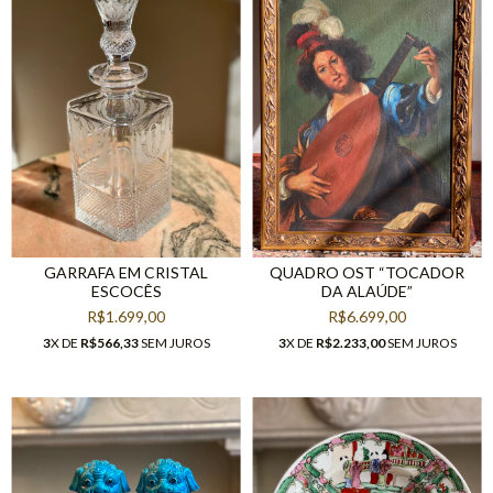
GARRAFA EM CRISTAL
QUADRO OST “TOCADOR
ESCOCÊS
DA ALAÚDE”
R$1.699,00
R$6.699,00
3
X DE
R$566,33
SEM JUROS
3
X DE
R$2.233,00
SEM JUROS