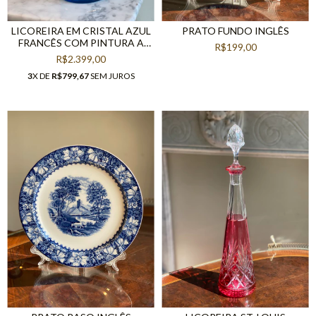
LICOREIRA EM CRISTAL AZUL
PRATO FUNDO INGLÊS
FRANCÊS COM PINTURA A
R$199,00
OURO
R$2.399,00
3
X DE
R$799,67
SEM JUROS