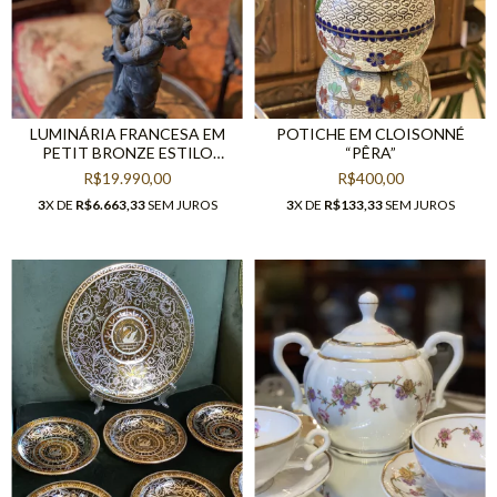
LUMINÁRIA FRANCESA EM
POTICHE EM CLOISONNÉ
PETIT BRONZE ESTILO
“PÊRA”
TIFFANY
R$19.990,00
R$400,00
3
X DE
R$6.663,33
SEM JUROS
3
X DE
R$133,33
SEM JUROS