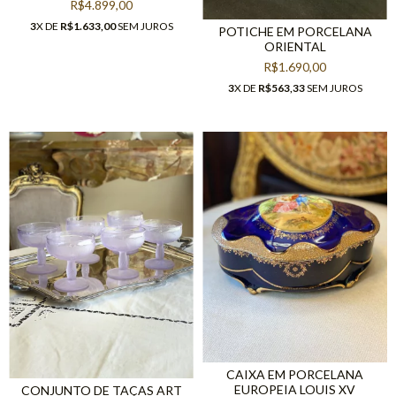
R$4.899,00
3
X DE
R$1.633,00
SEM JUROS
POTICHE EM PORCELANA
ORIENTAL
R$1.690,00
3
X DE
R$563,33
SEM JUROS
CAIXA EM PORCELANA
EUROPEIA LOUIS XV
CONJUNTO DE TAÇAS ART