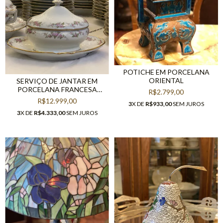
POTICHE EM PORCELANA
ORIENTAL
SERVIÇO DE JANTAR EM
PORCELANA FRANCESA
R$2.799,00
PILLIVUY & CO
R$12.999,00
3
X DE
R$933,00
SEM JUROS
3
X DE
R$4.333,00
SEM JUROS