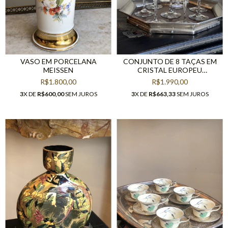
VASO EM PORCELANA
CONJUNTO DE 8 TAÇAS EM
MEISSEN
CRISTAL EUROPEU
LAPIDADO
R$1.800,00
R$1.990,00
3
X DE
R$600,00
SEM JUROS
3
X DE
R$663,33
SEM JUROS