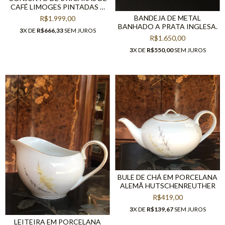
CAFÉ LIMOGES PINTADAS À
MÃO
BANDEJA DE METAL
R$1.999,00
BANHADO A PRATA INGLESA.
3
X DE
R$666,33
SEM JUROS
R$1.650,00
3
X DE
R$550,00
SEM JUROS
BULE DE CHÁ EM PORCELANA
ALEMÃ HUTSCHENREUTHER
R$419,00
3
X DE
R$139,67
SEM JUROS
LEITEIRA EM PORCELANA