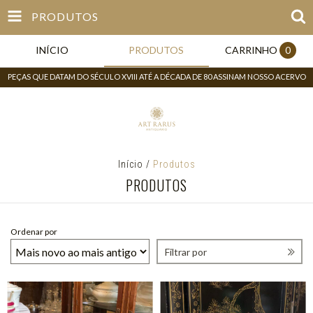
PRODUTOS
INÍCIO
PRODUTOS
CARRINHO
0
PEÇAS QUE DATAM DO SÉCULO XVIII ATÉ A DÉCADA DE 80 ASSINAM NOSSO ACERVO
Início
/
Produtos
PRODUTOS
Ordenar por
Filtrar por