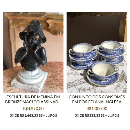
ESCULTURA DE MENINA EM
CONJUNTO DE 5 CONSOMÉS
BRONZE MACIÇO ASSINADA
EM PORCELANA INGLESA
RICHER
R$4.990,00
R$1.000,00
3
X DE
R$1.663,33
SEM JUROS
3
X DE
R$333,33
SEM JUROS