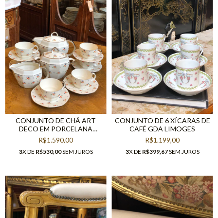
CONJUNTO DE CHÁ ART
CONJUNTO DE 6 XÍCARAS DE
DECO EM PORCELANA
CAFÉ GDA LIMOGES
TCHECA
R$1.590,00
R$1.199,00
3
X DE
R$530,00
SEM JUROS
3
X DE
R$399,67
SEM JUROS