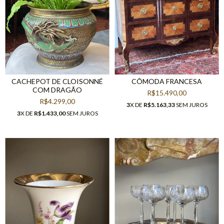
CACHEPOT DE CLOISONNÉ
CÔMODA FRANCESA
COM DRAGÃO
R$15.490,00
R$4.299,00
3
X DE
R$5.163,33
SEM JUROS
3
X DE
R$1.433,00
SEM JUROS