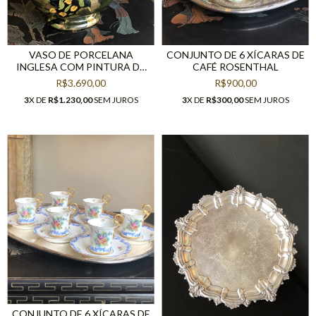
VASO DE PORCELANA
CONJUNTO DE 6 XÍCARAS DE
INGLESA COM PINTURA DE
CAFÉ ROSENTHAL
PÁSSAROS E FLORES.
R$3.690,00
R$900,00
3
X DE
R$1.230,00
SEM JUROS
3
X DE
R$300,00
SEM JUROS
CONJUNTO DE 6 XÍCARAS DE