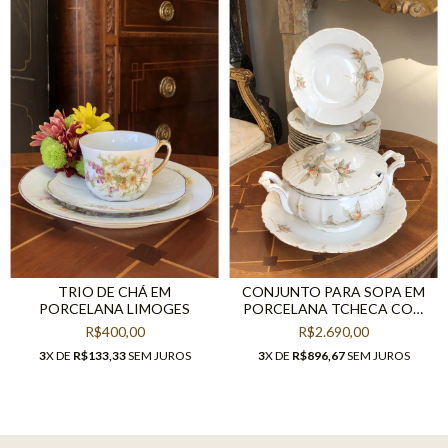
TRIO DE CHÁ EM
CONJUNTO PARA SOPA EM
PORCELANA LIMOGES
PORCELANA TCHECA COM
14 PEÇAS
R$400,00
R$2.690,00
3
X DE
R$133,33
SEM JUROS
3
X DE
R$896,67
SEM JUROS