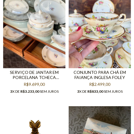
SERVIÇO DE JANTAR EM
CONJUNTO PARA CHÁ EM
PORCELANA TCHECA
FAIANÇA INGLESA FOLEY
MORITZ ZDEKAUER (50
R$9.699,00
R$2.499,00
PEÇAS)
3
X DE
R$3.233,00
SEM JUROS
3
X DE
R$833,00
SEM JUROS