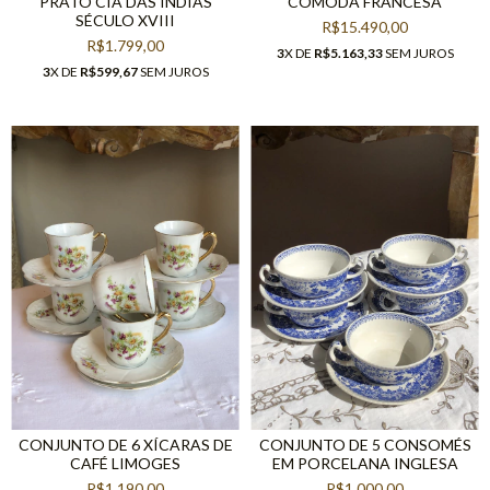
PRATO CIA DAS ÍNDIAS
CÔMODA FRANCESA
SÉCULO XVIII
R$15.490,00
R$1.799,00
3
X DE
R$5.163,33
SEM JUROS
3
X DE
R$599,67
SEM JUROS
CONJUNTO DE 6 XÍCARAS DE
CONJUNTO DE 5 CONSOMÉS
CAFÉ LIMOGES
EM PORCELANA INGLESA
R$1.190,00
R$1.000,00