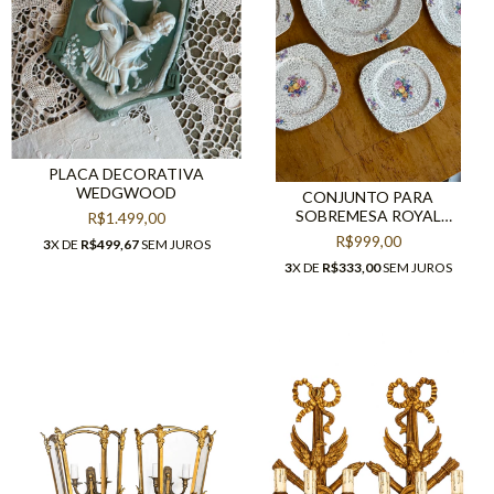
PLACA DECORATIVA
WEDGWOOD
CONJUNTO PARA
SOBREMESA ROYAL
R$1.499,00
STAFFORDSHIRE
R$999,00
3
X DE
R$499,67
SEM JUROS
3
X DE
R$333,00
SEM JUROS