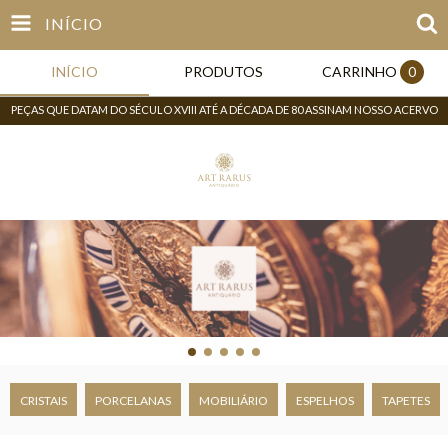
INÍCIO
INÍCIO
PRODUTOS
CARRINHO
0
PEÇAS QUE DATAM DO SÉCULO XVIII ATÉ A DÉCADA DE 80 ASSINAM NOSSO ACERVO
CRISTAIS
PORCELANAS
MOBILIÁRIO
ESPELHOS
TAPETES