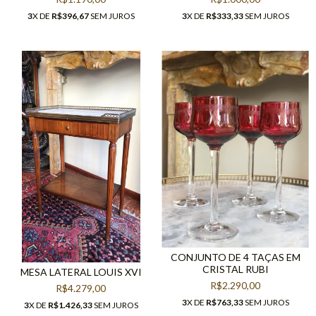
3
X DE
R$396,67
SEM JUROS
3
X DE
R$333,33
SEM JUROS
CONJUNTO DE 4 TAÇAS EM
CRISTAL RUBI
MESA LATERAL LOUIS XVI
R$2.290,00
R$4.279,00
3
X DE
R$763,33
SEM JUROS
3
X DE
R$1.426,33
SEM JUROS