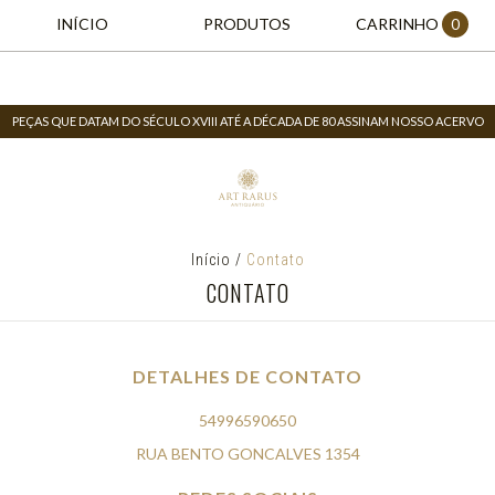
INÍCIO
PRODUTOS
CARRINHO
0
PEÇAS QUE DATAM DO SÉCULO XVIII ATÉ A DÉCADA DE 80 ASSINAM NOSSO ACERVO
Início
/
Contato
CONTATO
DETALHES DE CONTATO
54996590650
RUA BENTO GONCALVES 1354