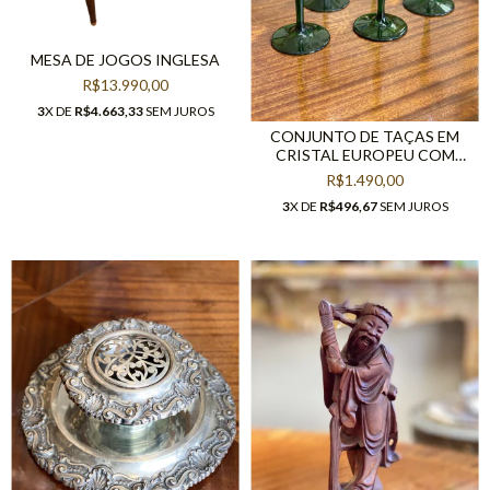
MESA DE JOGOS INGLESA
R$13.990,00
3
X DE
R$4.663,33
SEM JUROS
CONJUNTO DE TAÇAS EM
CRISTAL EUROPEU COM
FLORES EM SATINÉ
R$1.490,00
3
X DE
R$496,67
SEM JUROS