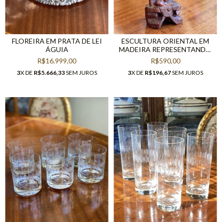
FLOREIRA EM PRATA DE LEI
ESCULTURA ORIENTAL EM
ÁGUIA
MADEIRA REPRESENTANDO
“SÁBIO”
R$16.999,00
R$590,00
3
X DE
R$5.666,33
SEM JUROS
3
X DE
R$196,67
SEM JUROS