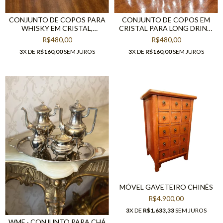
CONJUNTO DE COPOS PARA
CONJUNTO DE COPOS EM
WHISKY EM CRISTAL,
CRISTAL PARA LONG DRINK,
DÉCADA 70
DÉCADA DE 70
R$480,00
R$480,00
3
X DE
R$160,00
SEM JUROS
3
X DE
R$160,00
SEM JUROS
MÓVEL GAVETEIRO CHINÊS
R$4.900,00
3
X DE
R$1.633,33
SEM JUROS
WMF - CONJUNTO PARA CHÁ