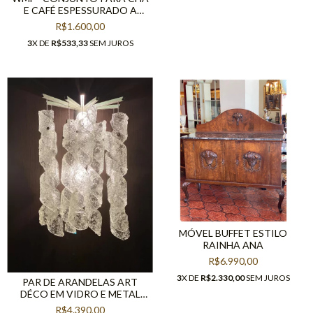
E CAFÉ ESPESSURADO A
PRATA ALEMÃ
R$1.600,00
3
X DE
R$533,33
SEM JUROS
MÓVEL BUFFET ESTILO
RAINHA ANA
R$6.990,00
3
X DE
R$2.330,00
SEM JUROS
PAR DE ARANDELAS ART
DÉCO EM VIDRO E METAL
PRATEADO, DÉCADA DE 50
R$4.390,00