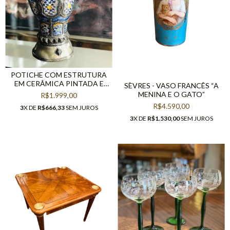
POTICHE COM ESTRUTURA
EM CERÂMICA PINTADA E
SÈVRES - VASO FRANCÊS “A
ORNADA EM METAL
MENINA E O GATO”
R$1.999,00
R$4.590,00
3
X DE
R$666,33
SEM JUROS
3
X DE
R$1.530,00
SEM JUROS