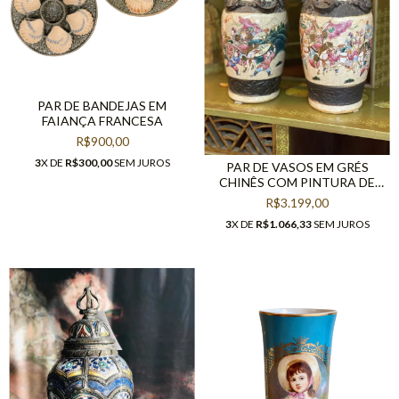
PAR DE BANDEJAS EM
FAIANÇA FRANCESA
R$900,00
3
X DE
R$300,00
SEM JUROS
PAR DE VASOS EM GRÉS
CHINÊS COM PINTURA DE
CENA
R$3.199,00
3
X DE
R$1.066,33
SEM JUROS