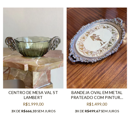
CENTRO DE MESA VAL ST
BANDEJA OVAL EM METAL
LAMBERT
PRATEADO COM PINTURA
EM PLACA DE VIDRO
R$1.999,00
R$1.499,00
CENTRAL
3
X DE
R$666,33
SEM JUROS
3
X DE
R$499,67
SEM JUROS