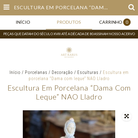
ESCULTURA EM PORCELANA “DAMA COM LEQUE” NAO LLADRO
INÍCIO
PRODUTOS
CARRINHO
0
PEÇAS QUE DATAM DO SÉCULO XVIII ATÉ A DÉCADA DE 80 ASSINAM NOSSO ACERVO
Início
/
Porcelanas
/
Decoração
/
Esculturas
/
Escultura em
porcelana “Dama com leque” NAO Lladro
Escultura Em Porcelana “Dama Com
Leque” NAO Lladro