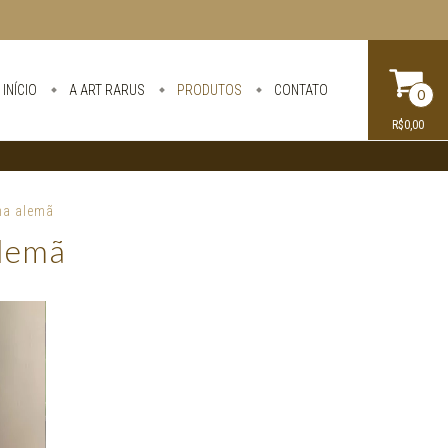
INÍCIO
A ART RARUS
PRODUTOS
CONTATO
0
R$0,00
na alemã
Alemã