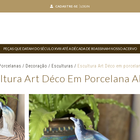
CADASTRE-SE
LOGIN
PEÇAS QUE DATAM DO SÉCULO XVIII ATÉ A DÉCADA DE 80 ASSINAM NOSSO ACERVO
Porcelanas
/
Decoração
/
Esculturas
/
Escultura Art Déco em porcela
ltura Art Déco Em Porcelana 