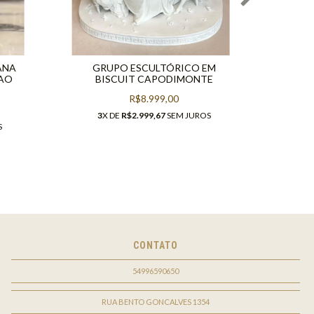
ANA
GRUPO ESCULTÓRICO EM
PAR
NAO
BISCUIT CAPODIMONTE
R$8.999,00
3
3
X DE
R$2.999,67
SEM JUROS
S
CONTATO
54996590650
RUA BENTO GONCALVES 1354