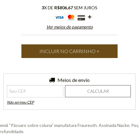
3
X DE
R$806,67
SEM JUROS
Ver meios de pagamento
Entregas para o CEP:
Meios de envio
ALTERAR CEP
CALCULAR
Não sei meu CEP
lemã “Pássaro sobre coluna” manufatura Fraureuth. Assinada Nacke. Pe
profundidade.