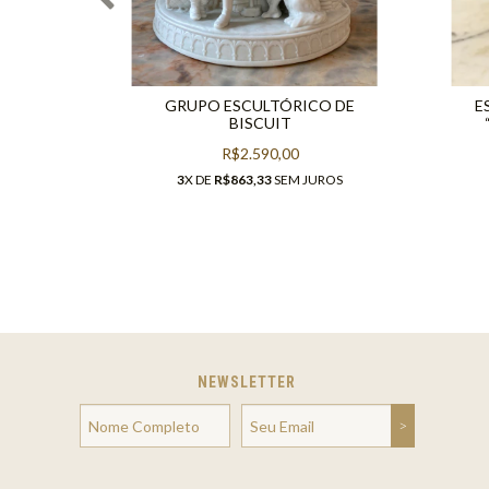
ADRÓ
GRUPO ESCULTÓRICO DE
E
BISCUIT
R$2.590,00
UROS
3
X DE
R$863,33
SEM JUROS
NEWSLETTER