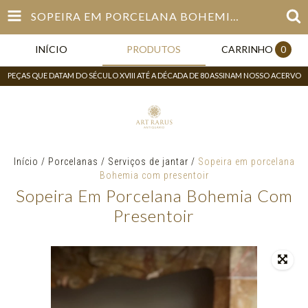
SOPEIRA EM PORCELANA BOHEMIA COM PRESENTOIR
INÍCIO
PRODUTOS
CARRINHO
0
PEÇAS QUE DATAM DO SÉCULO XVIII ATÉ A DÉCADA DE 80 ASSINAM NOSSO ACERVO
Início
/
Porcelanas
/
Serviços de jantar
/
Sopeira em porcelana
Bohemia com presentoir
Sopeira Em Porcelana Bohemia Com
Presentoir