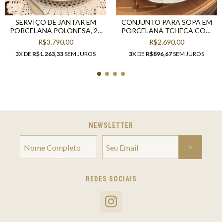
SERVIÇO DE JANTAR EM
CONJUNTO PARA SOPA EM
PORCELANA POLONESA, 24
PORCELANA TCHECA COM
PEÇAS
14 PEÇAS
R$3.790,00
R$2.690,00
3
X DE
R$1.263,33
SEM JUROS
3
X DE
R$896,67
SEM JUROS
NEWSLETTER
REDES SOCIAIS