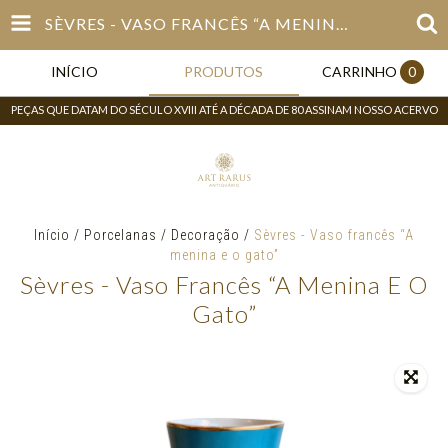
SÈVRES - VASO FRANCÊS “A MENINA E O GATO”
INÍCIO
PRODUTOS
CARRINHO
0
PEÇAS QUE DATAM DO SÉCULO XVIII ATÉ A DÉCADA DE 80 ASSINAM NOSSO ACERVO
Início
/
Porcelanas
/
Decoração
/
Sèvres - Vaso francês “A
menina e o gato”
Sèvres - Vaso Francês “A Menina E O
Gato”