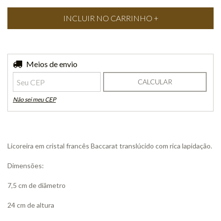
Entregas para o CEP:
Meios de envio
ALTERAR CEP
CALCULAR
Não sei meu CEP
Licoreira em cristal francês Baccarat translúcido com rica lapidação.
Dimensões:
7,5 cm de diâmetro
24 cm de altura