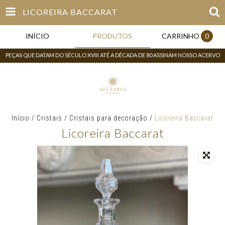
LICOREIRA BACCARAT
INÍCIO
PRODUTOS
CARRINHO
0
PEÇAS QUE DATAM DO SÉCULO XVIII ATÉ A DÉCADA DE 80 ASSINAM NOSSO ACERVO
Início
/
Cristais
/
Cristais para decoração
/
Licoreira Baccarat
Licoreira Baccarat