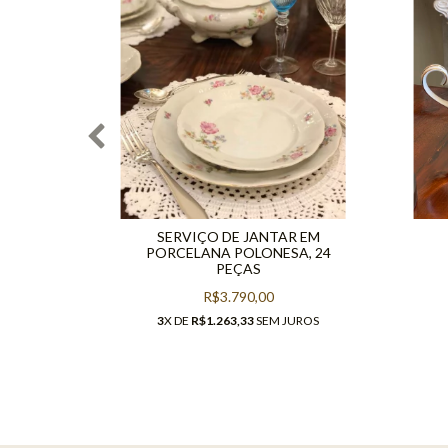
EUTHER
SERVIÇO DE JANTAR EM
PORCELANA POLONESA, 24
PEÇAS
UROS
R$3.790,00
3
X DE
R$1.263,33
SEM JUROS