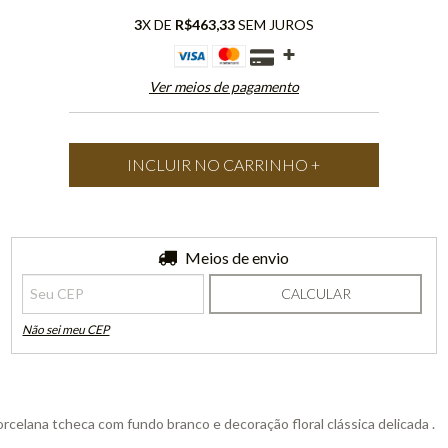
3
X DE
R$463,33
SEM JUROS
Ver meios de pagamento
Entregas para o CEP:
Meios de envio
ALTERAR CEP
CALCULAR
Não sei meu CEP
elana tcheca com fundo branco e decoração floral clássica delicada .