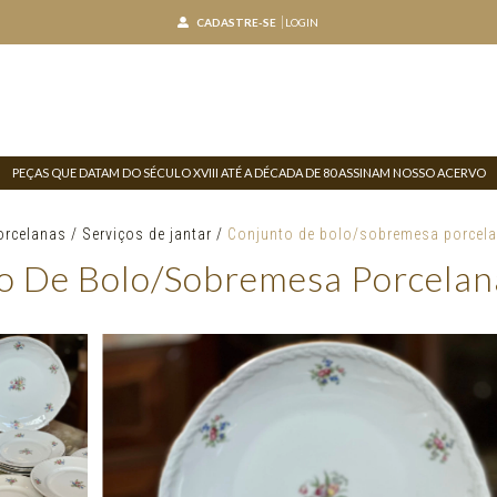
CADASTRE-SE
LOGIN
PEÇAS QUE DATAM DO SÉCULO XVIII ATÉ A DÉCADA DE 80 ASSINAM NOSSO ACERVO
orcelanas
/
Serviços de jantar
/
Conjunto de bolo/sobremesa porcela
o De Bolo/sobremesa Porcelan