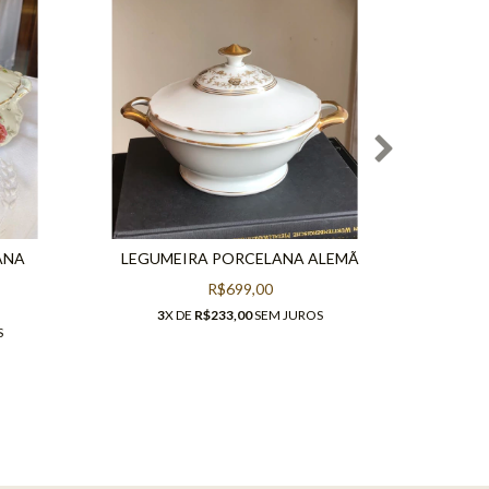
ANA
LEGUMEIRA PORCELANA ALEMÃ
R$699,00
3
X DE
R$233,00
SEM JUROS
3
S